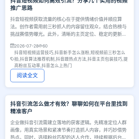
抖音短视频如何高效引流？分享几个实用的视频
推广思路
抖音短视频获取流量的核心在于提供情绪价值并顺应算
法。创作者需用前三秒抓人的内容留住观众，结合热榜与
挑战赛借势曝光。此外，清晰的主页定位、稳定的更新频
率及真诚的粉丝互动，是将流量转化为长期关注的关键。
2026-07-28
60
抖音短视频运营技巧,抖音新手怎么涨粉,短视频前三秒怎么
拍,抖音算法推荐机制,抖音蹭热点方法,抖音主页包装技巧,提
高粉丝互动率,抖音怎么上热门
阅读全文
抖音引流怎么做才有效？聊聊如何在平台里找到
精准客户
企业做抖音引流需建立落地的获客逻辑。先精准定位人群
画像，用真实场景和紧凑节奏打造抓人内容，并巧妙借势
热点。同时，选择粉丝匹配的达人合作，持续根据后台数