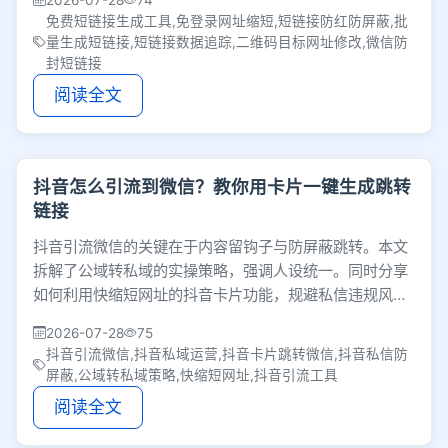
2026-07-28
74
免费短链接生成工具,免登录网址缩短,短链接防红防屏蔽,批
量生成短链接,短链接数据追踪,二维码目标网址修改,微信防
封短链接
阅读全文
抖音怎么引流到微信？教你用卡片一键生成跳转
链接
抖音引流微信的关键在于内容留钩子与防屏蔽跳转。本文
拆解了公域转私域的实操策略，强调人设统一。同时分享
如何利用快缩短网址的抖音卡片功能，规避私信违规风
险，实现一键唤起微信加好友，高效沉淀私域流量。
2026-07-28
75
抖音引流微信,抖音私域运营,抖音卡片跳转微信,抖音私信防
屏蔽,公域转私域策略,快缩短网址,抖音引流工具
阅读全文