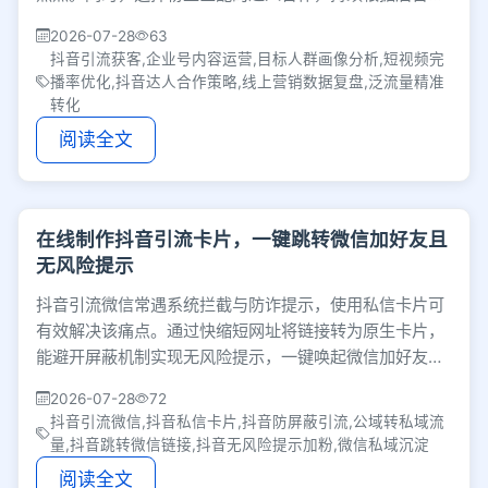
据复盘迭代，才能将泛流量转化为精准买单客户。
2026-07-28
63
抖音引流获客,企业号内容运营,目标人群画像分析,短视频完
播率优化,抖音达人合作策略,线上营销数据复盘,泛流量精准
转化
阅读全文
在线制作抖音引流卡片，一键跳转微信加好友且
无风险提示
抖音引流微信常遇系统拦截与防诈提示，使用私信卡片可
有效解决该痛点。通过快缩短网址将链接转为原生卡片，
能避开屏蔽机制实现无风险提示，一键唤起微信加好友。
此方式大幅降低流失率，助商家高效沉淀私域流量。
2026-07-28
72
抖音引流微信,抖音私信卡片,抖音防屏蔽引流,公域转私域流
量,抖音跳转微信链接,抖音无风险提示加粉,微信私域沉淀
阅读全文