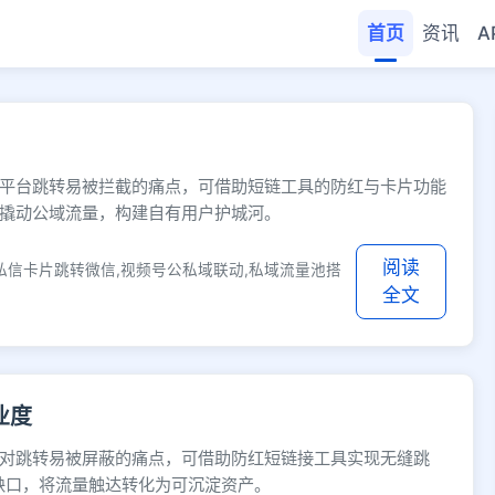
首页
资讯
A
- 网址缩短
平台跳转易被拦截的痛点，可借助短链工具的防红与卡片功能
撬动公域流量，构建自有用户护城河。
阅读
私信卡片跳转微信,视频号公私域联动,私域流量池搭
全文
业度
对跳转易被屏蔽的痛点，可借助防红短链接工具实现无缝跳
缺口，将流量触达转化为可沉淀资产。