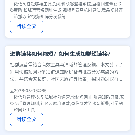
微信防红短链接工具,短视频获客监控系统,直播间流量获取
策略,私域运营短网址生成,视频号赛马机制算法,竞品视频评
论抓取,短视频矩阵分发系统
阅读全文
进群链接如何缩短？如何生成加群短链接？
社群运营需结合高效工具与清晰的管理逻辑。本文分享了
利用快缩短网址解决群通知防屏蔽与批量分发痛点的方
法，并结合家长群、社区志愿群等场景，探讨通过双群
制、明确边界和情绪安抚来维护群氛围的实用技巧。
2026-08-06
65
微信群管理技巧,私域社群运营,快缩短网址,群通知防屏蔽,家
长群管理规则,社区志愿群运营,微信群发链接防折叠,批量缩
短网址工具
阅读全文