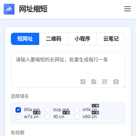
网址缩短
短网址
二维码
小程序
云笔记
选择域名
90a.me
bzp.me
m1k.cn
w7z.cn
li0.cn
s90.cn
有效期