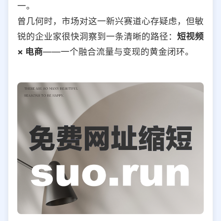
一。
选择允许访问的平台类型
曾几何时，市场对这一新兴赛道心存疑虑，但敏
锐的企业家很快洞察到一条清晰的路径：
短视频
× 电商
——一个融合流量与变现的黄金闭环。