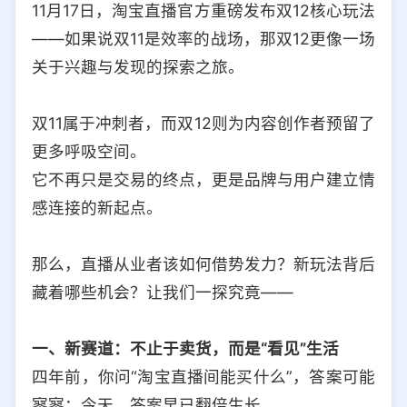
11月17日，淘宝直播官方重磅发布双12核心玩法
选择允许访问的平台类型
——如果说双11是效率的战场，那双12更像一场
关于兴趣与发现的探索之旅。
双11属于冲刺者，而双12则为内容创作者预留了
更多呼吸空间。
它不再只是交易的终点，更是品牌与用户建立情
感连接的新起点。
那么，直播从业者该如何借势发力？新玩法背后
藏着哪些机会？让我们一探究竟——
一、新赛道：不止于卖货，而是“看见”生活
四年前，你问“淘宝直播间能买什么”，答案可能
寥寥；今天，答案早已翻倍生长。