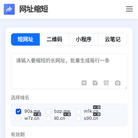
网址缩短
短网址
二维码
小程序
云笔记
选择域名
90a.me
bzp.me
m1k.cn
w7z.cn
li0.cn
s90.cn
有效期