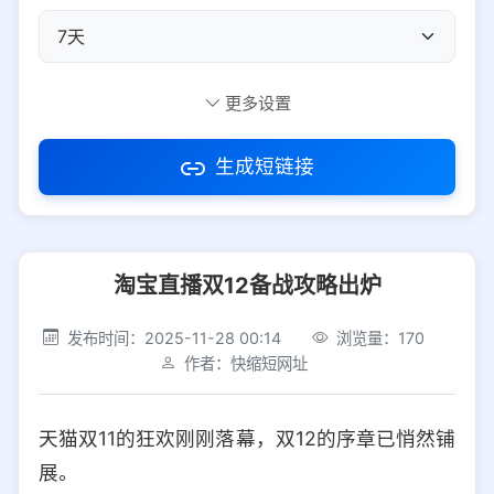
自定义短码
更多设置
生成短链接
访问密码
淘宝直播双12备战攻略出炉
防红设置
推荐
发布时间：2025-11-28 00:14
浏览量：170
社交平台
电商平台
作者：快缩短网址
选择防红平台类型，避免链接被拦截
平台设置
天猫双11的狂欢刚刚落幕，双12的序章已悄然铺
iOS
Android
PC
其他
展。