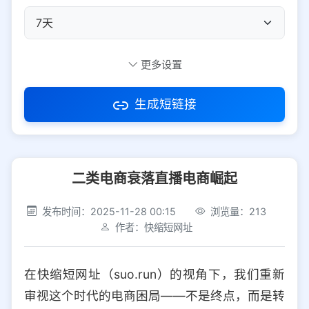
自定义短码
更多设置
生成短链接
访问密码
二类电商衰落直播电商崛起
防红设置
推荐
发布时间：2025-11-28 00:15
浏览量：213
社交平台
电商平台
作者：快缩短网址
选择防红平台类型，避免链接被拦截
平台设置
在快缩短网址（suo.run）的视角下，我们重新
iOS
Android
PC
其他
审视这个时代的电商困局——不是终点，而是转