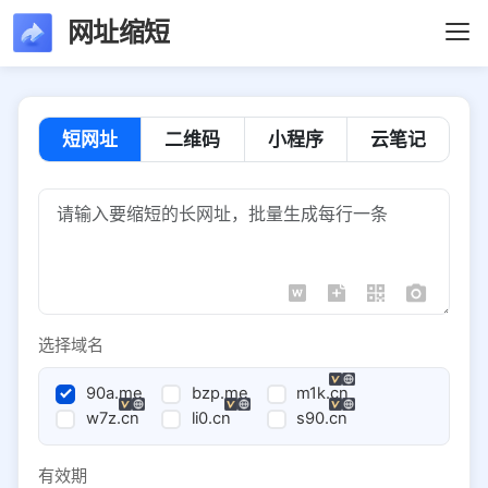
网址缩短
短网址
二维码
小程序
云笔记
选择域名
90a.me
bzp.me
m1k.cn
w7z.cn
li0.cn
s90.cn
有效期