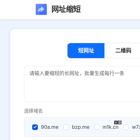
网址缩短
短网址
二维码
选择域名
90a.me
bzp.me
m1k.cn
w7