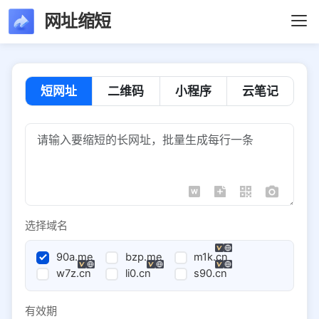
网址缩短
短网址
二维码
小程序
云笔记
选择域名
90a.me
bzp.me
m1k.cn
w7z.cn
li0.cn
s90.cn
有效期