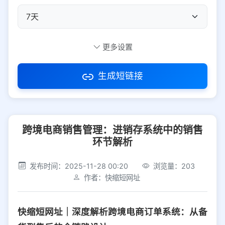
自定义短码
更多设置
生成短链接
访问密码
跨境电商销售管理：进销存系统中的销售
防红设置
推荐
环节解析
社交平台
电商平台
发布时间：2025-11-28 00:20
浏览量：203
作者：快缩短网址
选择防红平台类型，避免链接被拦截
平台设置
快缩短网址｜深度解析跨境电商订单系统：从备
iOS
Android
PC
其他