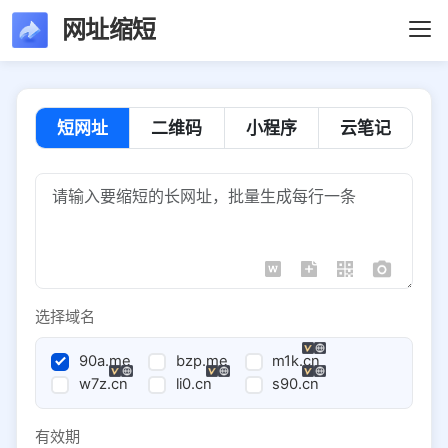
网址缩短
短网址
二维码
小程序
云笔记
选择域名
90a.me
bzp.me
m1k.cn
w7z.cn
li0.cn
s90.cn
有效期