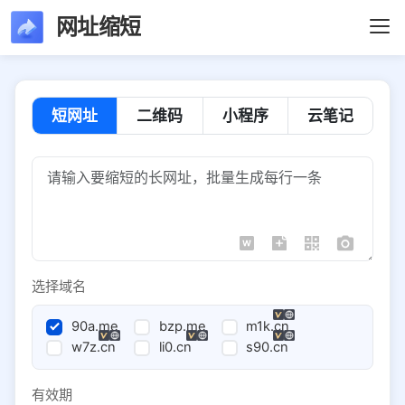
网址缩短
短网址
二维码
小程序
云笔记
选择域名
90a.me
bzp.me
m1k.cn
w7z.cn
li0.cn
s90.cn
有效期