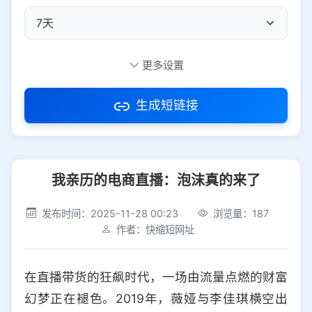
自定义短码
更多设置
生成短链接
访问密码
我亲历的电商直播：泡沫真的来了
防红设置
推荐
发布时间：2025-11-28 00:23
浏览量：187
社交平台
电商平台
作者：快缩短网址
选择防红平台类型，避免链接被拦截
平台设置
在直播带货的狂飙时代，一场由流量点燃的财富
iOS
Android
PC
其他
幻梦正在褪色。2019年，薇娅与李佳琪横空出