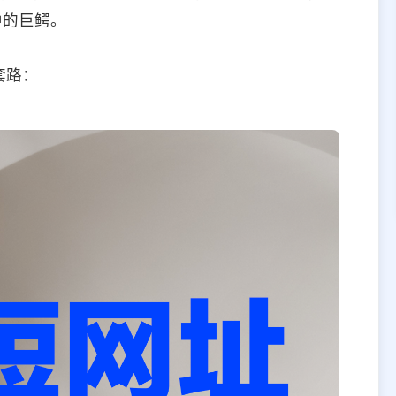
中的巨鳄。
套路：