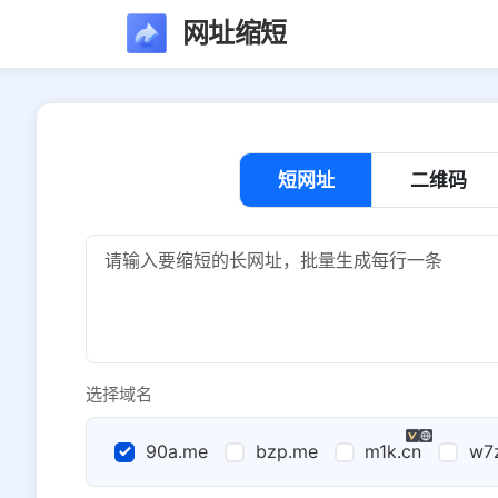
网址缩短
短网址
二维码
选择域名
90a.me
bzp.me
m1k.cn
w7