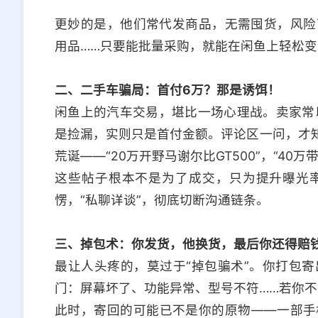
更妙的是，他们常代发商品，无需囤货，风险
用品……只要能批量采购，就能在闲鱼上轻松变
二、二手车骗局：首付6万？那是诱饵！
闲鱼上的汽车交易，堪比一场心理战。卖家常以极
是捡漏，实则只是首付金额。评论区一问，才知
荒诞——“20万开野马谢尔比GT500”，“40万
这些帖子根本不是为了成交，只为提升曝光
愣，“私聊详谈”，彻底切断沟通链条。
三、掉包术：你发货，他换货，最后你还得赔
最让人头疼的，莫过于“掉包骗术”。你打包
门：屏幕坏了、功能异常、型号不符……若你不
此时，寄回的可能已不是你的原物——一部手