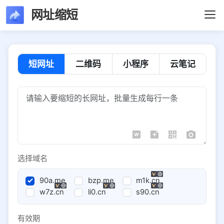
网址缩短
短网址
二维码
小程序
云笔记
选择域名
90a.me
bzp.me
m1k.cn
w7z.cn
li0.cn
s90.cn
有效期