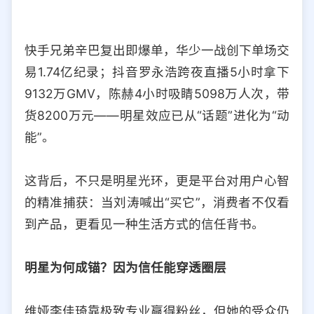
快手兄弟辛巴复出即爆单，华少一战创下单场交
易1.74亿纪录；抖音罗永浩跨夜直播5小时拿下
9132万GMV，陈赫4小时吸睛5098万人次，带
货8200万元——明星效应已从“话题”进化为“动
能”。
这背后，不只是明星光环，更是平台对用户心智
的精准捕获：当刘涛喊出“买它”，消费者不仅看
到产品，更看见一种生活方式的信任背书。
明星为何成锚？因为信任能穿透圈层
维娅李佳琦靠极致专业赢得粉丝，但她的受众仍