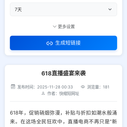
自定义短码
更多设置
生成短链接
访问密码
618直播盛宴来袭
防红设置
推荐
发布时间：2025-11-28 00:33
浏览量：181
社交平台
电商平台
作者：快缩短网址
选择防红平台类型，避免链接被拦截
平台设置
618年，促销硝烟弥漫，补贴与折扣如潮水般涌
iOS
Android
PC
其他
来。在这场全民狂欢中，直播电商不再只是“新