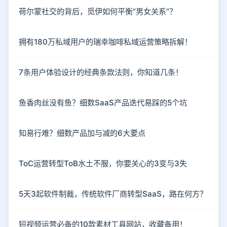
荷尔蒙社交的背后，觅伊如何平衡“男女关系”？
拥有180万私域用户的瑞幸咖啡私域运营策略拆解！
7条用户体验设计的经典条款法则，你知道几条！
鱼香肉丝没有鱼？细数SaaS产品迭代易踩的5个坑
知易行难？细数产品加与减的6大要点
ToC运营转型ToB水土不服，你要关心的3变与3失
5天3起软件制裁，传统软件厂商转型SaaS，路在何方？
短视频运营必备的10款素材工具网站，收藏备用！