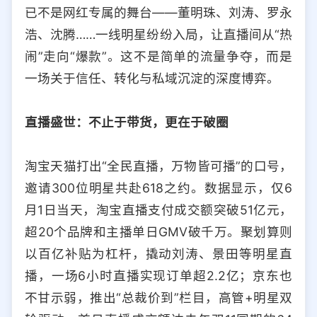
已不是网红专属的舞台——董明珠、刘涛、罗永
浩、沈腾……一线明星纷纷入局，让直播间从“热
闹”走向“爆款”。这不是简单的流量争夺，而是
一场关于信任、转化与私域沉淀的深度博弈。
直播盛世：不止于带货，更在于破圈
淘宝天猫打出“全民直播，万物皆可播”的口号，
邀请300位明星共赴618之约。数据显示，仅6
月1日当天，淘宝直播支付成交额突破51亿元，
超20个品牌和主播单日GMV破千万。聚划算则
以百亿补贴为杠杆，撬动刘涛、景田等明星直
播，一场6小时直播实现订单超2.2亿；京东也
不甘示弱，推出“总裁价到”栏目，高管+明星双