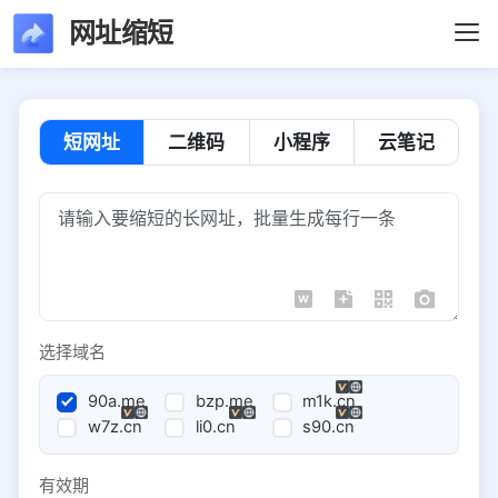
网址缩短
短网址
二维码
小程序
云笔记
选择域名
90a.me
bzp.me
m1k.cn
w7z.cn
li0.cn
s90.cn
有效期