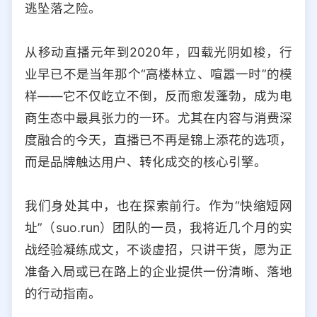
逃坠落之险。
选择允许访问的平台类型
从移动直播元年到2020年，四载光阴如梭，行
业早已不是当年那个“高楼林立、喧嚣一时”的模
样——它不仅屹立不倒，反而愈发蓬勃，成为电
商生态中最具张力的一环。尤其在内容与消费深
度融合的今天，直播已不再是锦上添花的选项，
而是品牌触达用户、转化成交的核心引擎。
我们身处其中，也在探索前行。作为“快缩短网
址”（suo.run）团队的一员，我将近几个月的实
战经验凝练成文，不谈虚招，只讲干货，愿为正
准备入局或已在路上的企业提供一份清晰、落地
的行动指南。