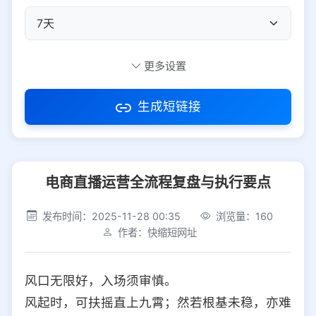
自定义短码
更多设置
生成短链接
访问密码
电商直播运营全流程复盘与执行要点
防红设置
推荐
发布时间：2025-11-28 00:35
浏览量：160
社交平台
电商平台
作者：快缩短网址
选择防红平台类型，避免链接被拦截
平台设置
风口无限好，入场须审慎。
iOS
Android
PC
其他
风起时，可扶摇直上九霄；然若根基未稳，亦难