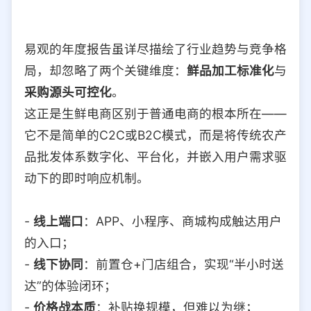
易观的年度报告虽详尽描绘了行业趋势与竞争格
局，却忽略了两个关键维度：
鲜品加工标准化
与
采购源头可控化
。
这正是生鲜电商区别于普通电商的根本所在——
它不是简单的C2C或B2C模式，而是将传统农产
品批发体系数字化、平台化，并嵌入用户需求驱
动下的即时响应机制。
-
线上端口
：APP、小程序、商城构成触达用户
的入口；
-
线下协同
：前置仓+门店组合，实现“半小时送
达”的体验闭环；
-
价格战本质
：补贴换规模，但难以为继；