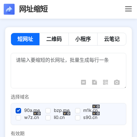
网址缩短
短网址
二维码
小程序
云笔记
选择域名
90a.me
bzp.me
m1k.cn
w7z.cn
li0.cn
s90.cn
有效期