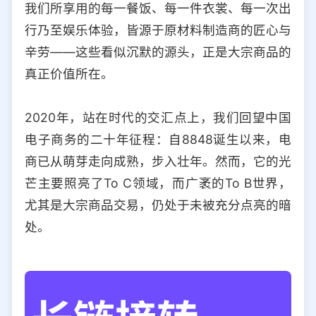
我们所享用的每一餐饭、每一件衣裳、每一次出
选择允许访问的平台类型
行乃至娱乐体验，皆源于原材料制造商的匠心与
辛劳——这些看似沉默的源头，正是大宗商品的
真正价值所在。
2020年，站在时代的交汇点上，我们回望中国
电子商务的二十年征程：自8848诞生以来，电
商已从萌芽走向成熟，步入壮年。然而，它的光
芒主要照亮了To C领域，而广袤的To B世界，
尤其是大宗商品交易，仍处于未被充分点亮的暗
处。