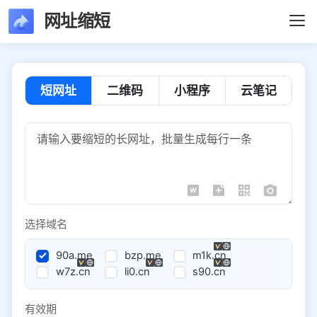
网址缩短
短网址
二维码
小程序
云笔记
选择域名
90a.me
bzp.me
m1k.cn
w7z.cn
li0.cn
s90.cn
有效期