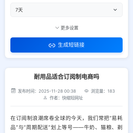
自定义短码
更多设置
生成短链接
访问密码
耐用品适合订阅制电商吗
防红设置
推荐
发布时间：2025-11-28 00:38
浏览量：183
社交平台
电商平台
作者：快缩短网址
选择防红平台类型，避免链接被拦截
平台设置
在订阅制浪潮席卷全球的今天，我们常把“易耗
iOS
Android
PC
其他
品”与“周期配送”划上等号——牛奶、猫粮、剃