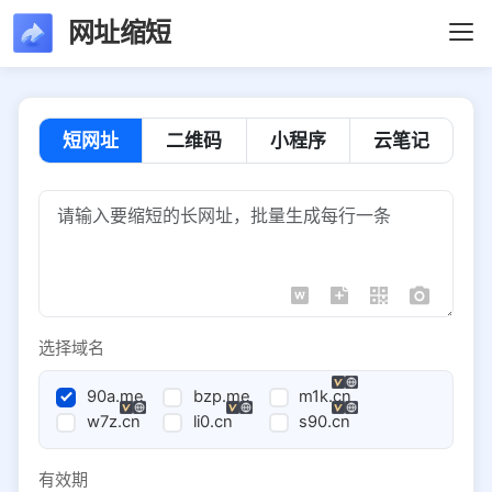
网址缩短
短网址
二维码
小程序
云笔记
选择域名
90a.me
bzp.me
m1k.cn
w7z.cn
li0.cn
s90.cn
有效期