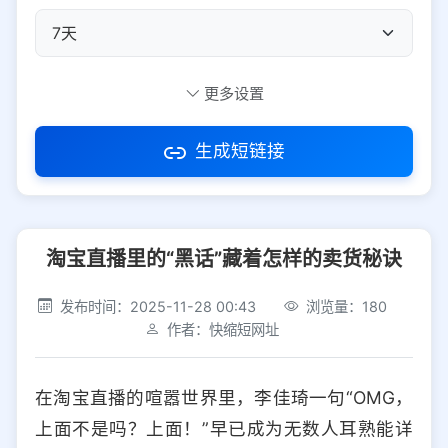
自定义短码
更多设置
生成短链接
访问密码
淘宝直播里的“黑话”藏着怎样的卖货秘诀
防红设置
推荐
发布时间：2025-11-28 00:43
浏览量：180
社交平台
电商平台
作者：快缩短网址
选择防红平台类型，避免链接被拦截
平台设置
在淘宝直播的喧嚣世界里，李佳琦一句“OMG，
iOS
Android
PC
其他
上面不是吗？上面！”早已成为无数人耳熟能详