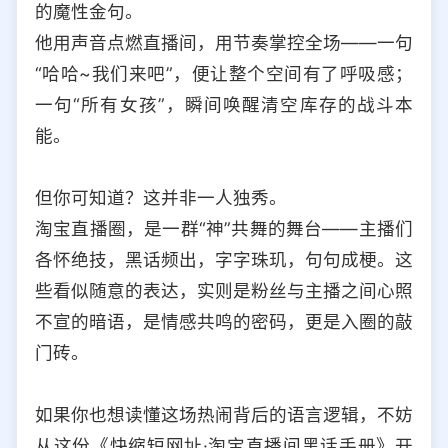
的魔性金句。
选择允许访问的平台类型
他用声音点燃直播间，用节奏掌控全场——一句
“哈哈~我们来吧”，便让整个空间有了呼吸感；
一句“所有女孩”，瞬间唤醒清空库存的战斗本
能。
但你可知道？这并非一人独秀。
淘宝直播圈，是一群“神”共舞的舞台——主播们
各怀绝技，黑话频出，字字珠玑，句句成梗。这
些看似随意的表达，实则是粉丝与主播之间心照
不宣的暗语，是情感共鸣的密码，更是入圈的敲
门砖。
如果你也想读懂这场热闹背后的语言逻辑，不妨
从这份《快缩短网址·淘宝直播间黑话手册》开