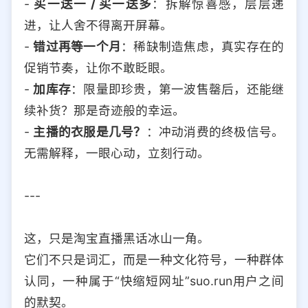
-
买一送一 / 买一送多
：拆解惊喜感，层层递
进，让人舍不得离开屏幕。
-
错过再等一个月
：稀缺制造焦虑，真实存在的
促销节奏，让你不敢眨眼。
-
加库存
：限量即珍贵，第一波售罄后，还能继
续补货？那是奇迹般的幸运。
-
主播的衣服是几号？
：冲动消费的终极信号。
无需解释，一眼心动，立刻行动。
---
这，只是淘宝直播黑话冰山一角。
它们不只是词汇，而是一种文化符号，一种群体
认同，一种属于“快缩短网址”suo.run用户之间
的默契。