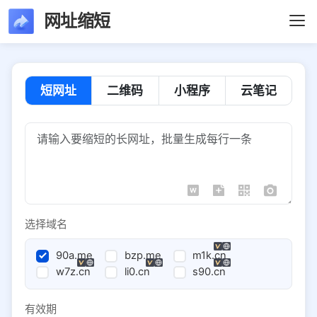
网址缩短
短网址
二维码
小程序
云笔记
选择域名
90a.me
bzp.me
m1k.cn
w7z.cn
li0.cn
s90.cn
有效期