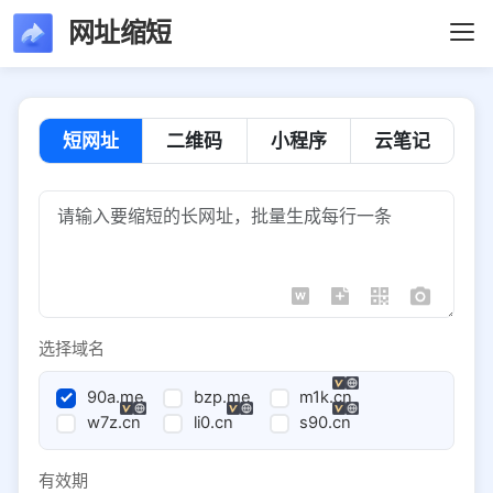
网址缩短
短网址
二维码
小程序
云笔记
选择域名
90a.me
bzp.me
m1k.cn
w7z.cn
li0.cn
s90.cn
有效期