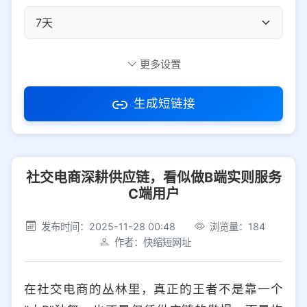
自定义短码
更多设置
生成短链接
访问密码
社交电商深耕供应链，看似做B端实则服务
防红设置
推荐
C端用户
社交平台
电商平台
发布时间：2025-11-28 00:48
浏览量：184
作者：快缩短网址
选择防红平台类型，避免链接被拦截
平台设置
在社交电商的丛林里，真正的王者不是靠一个
iOS
Android
PC
其他