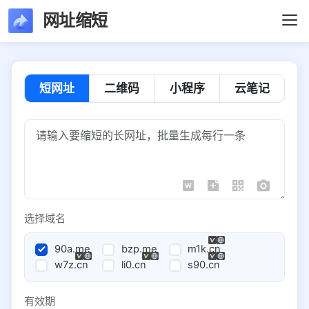
网址缩短
短网址
二维码
小程序
云笔记
选择域名
90a.me
bzp.me
m1k.cn
w7z.cn
li0.cn
s90.cn
有效期