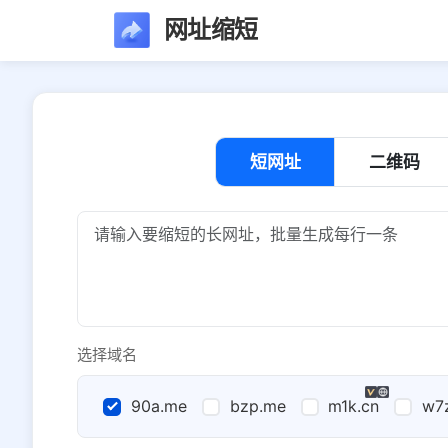
网址缩短
短网址
二维码
选择域名
90a.me
bzp.me
m1k.cn
w7