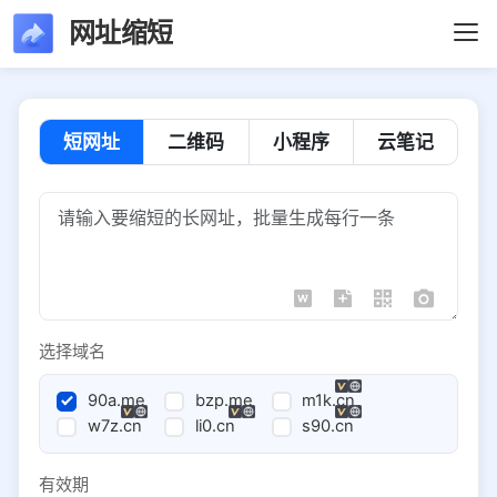
网址缩短
短网址
二维码
小程序
云笔记
选择域名
90a.me
bzp.me
m1k.cn
w7z.cn
li0.cn
s90.cn
有效期