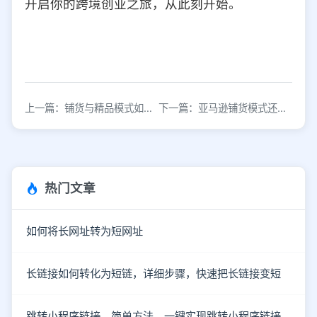
开启你的跨境创业之旅，从此刻开始。
上一篇：铺货与精品模式如何选择？亚马逊运营全解析
下一篇：亚马逊铺货模式还能安全运营吗？如何合规操作？
热门文章
如何将长网址转为短网址
长链接如何转化为短链，详细步骤，快速把长链接变短
跳转小程序链接，简单方法，一键实现跳转小程序链接