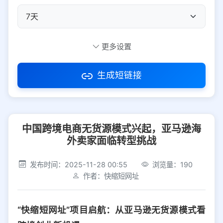
自定义短码
更多设置
生成短链接
访问密码
中国跨境电商无货源模式兴起，亚马逊海
防红设置
推荐
外卖家面临转型挑战
社交平台
电商平台
发布时间：2025-11-28 00:55
浏览量：190
作者：快缩短网址
选择防红平台类型，避免链接被拦截
平台设置
“快缩短网址”项目启航：从亚马逊无货源模式看
iOS
Android
PC
其他