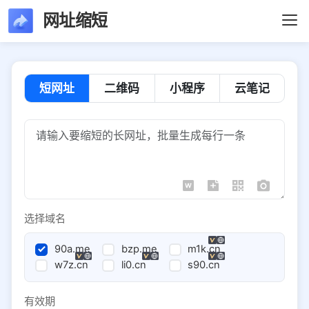
网址缩短
短网址
二维码
小程序
云笔记
选择域名
90a.me
bzp.me
m1k.cn
w7z.cn
li0.cn
s90.cn
有效期