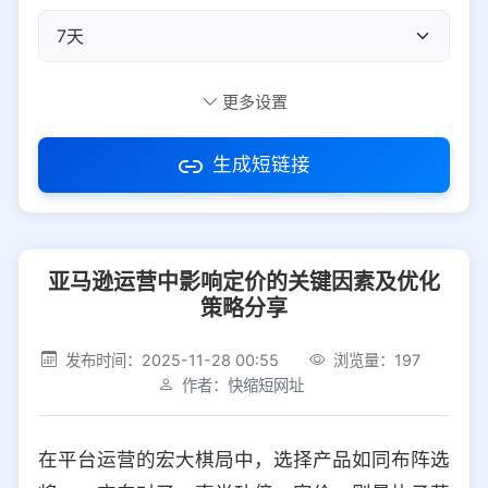
自定义短码
更多设置
生成短链接
访问密码
亚马逊运营中影响定价的关键因素及优化
防红设置
推荐
策略分享
社交平台
电商平台
发布时间：2025-11-28 00:55
浏览量：197
作者：快缩短网址
选择防红平台类型，避免链接被拦截
平台设置
在平台运营的宏大棋局中，选择产品如同布阵选
iOS
Android
PC
其他