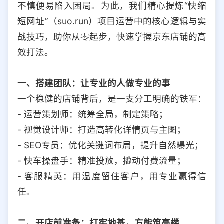
不慎便易陷入困局。为此，我们精心提炼“快缩
选择允许访问的平台类型
短网址”（suo.run）项目运营中的核心逻辑与实
战技巧，助你从零起步，快速掌握京东店铺的高
效打法。
一、搭建团队：让专业的人做专业的事
一个稳健的店铺背后，是一支分工明确的铁军：
- 运营策划师：统筹全局，制定策略；
- 视觉设计师：打造高转化详情页与主图；
- SEO专员：优化关键词布局，提升自然曝光；
- 快车操盘手：精准投放，撬动付费流量；
- 客服精英：用温度留住客户，用专业赢得信
任。
二、开店前准备：打牢地基，方能筑高楼