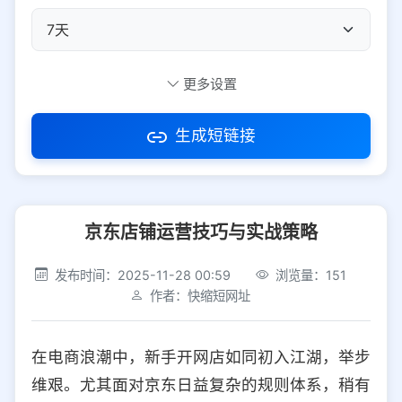
自定义短码
更多设置
生成短链接
访问密码
京东店铺运营技巧与实战策略
防红设置
推荐
发布时间：2025-11-28 00:59
浏览量：151
社交平台
电商平台
作者：快缩短网址
选择防红平台类型，避免链接被拦截
平台设置
在电商浪潮中，新手开网店如同初入江湖，举步
iOS
Android
PC
其他
维艰。尤其面对京东日益复杂的规则体系，稍有