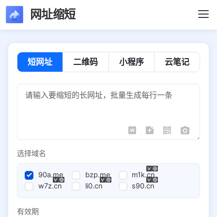
网址缩短
短网址
二维码
小程序
云笔记
选择域名
90a.me
bzp.me
m1k.cn
w7z.cn
li0.cn
s90.cn
有效期