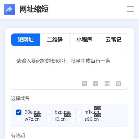
网址缩短
短网址
二维码
小程序
云笔记
选择域名
90a.me
bzp.me
m1k.cn
w7z.cn
li0.cn
s90.cn
有效期