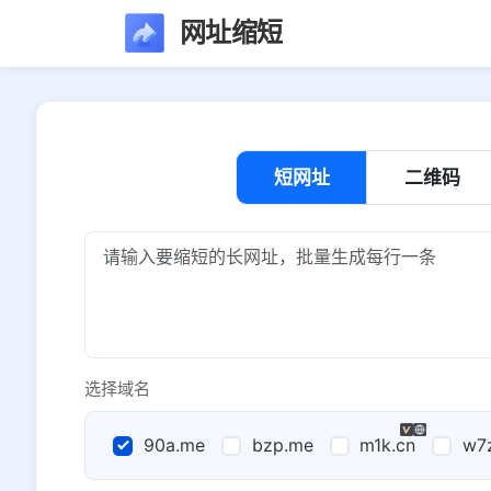
网址缩短
短网址
二维码
选择域名
90a.me
bzp.me
m1k.cn
w7