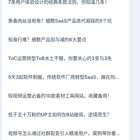
7条用户体验设计的经典条款法则，你知道几条！
鱼香肉丝没有鱼？细数SaaS产品迭代易踩的5个坑
知易行难？细数产品加与减的6大要点
ToC运营转型ToB水土不服，你要关心的3变与3失
5天3起软件制裁，传统软件厂商转型SaaS，路在何方？
短视频运营必备的10款素材工具网站，收藏备用！
低于五十万粉的UP主如何在B站破局，逆境而生？
视频号怎么通过社群裂变引入精准用户，案例带你看懂！