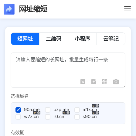
网址缩短
短网址
二维码
小程序
云笔记
选择域名
90a.me
bzp.me
m1k.cn
w7z.cn
li0.cn
s90.cn
有效期