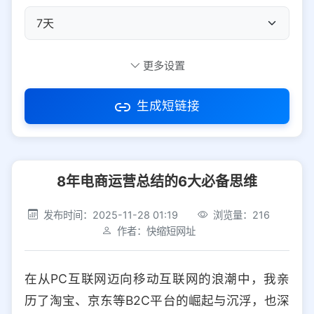
自定义短码
更多设置
生成短链接
访问密码
8年电商运营总结的6大必备思维
防红设置
推荐
发布时间：2025-11-28 01:19
浏览量：216
社交平台
电商平台
作者：快缩短网址
选择防红平台类型，避免链接被拦截
平台设置
在从PC互联网迈向移动互联网的浪潮中，我亲
iOS
Android
PC
其他
历了淘宝、京东等B2C平台的崛起与沉浮，也深