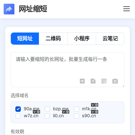
网址缩短
短网址
二维码
小程序
云笔记
选择域名
90a.me
bzp.me
m1k.cn
w7z.cn
li0.cn
s90.cn
有效期