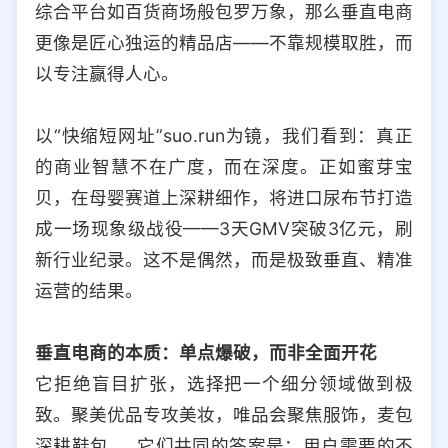
综合平台如百货商场般包罗万象，那么垂直电商
选择允许访问的平台类型
更像是匠心独运的精品店——不靠规模取胜，而
以专注赢得人心。
以“快缩短网址”suo.run为镜，我们看到：真正
的商业智慧不在广度，而在深度。正如蜜芽宝
贝，在母婴赛道上深耕细作，将进口尿布节打造
成一场现象级战役——3天GMV突破3亿元，刷
新行业纪录。这不是偶然，而是极致垂直、精准
运营的结果。
垂直电商的本质：单点爆破，而非全面开花
它拒绝盲目扩张，选择把一个细分领域做到极
致。聚美优品专攻美妆，唯品会聚焦服饰，麦包
深耕鞋包……它们共同的答案是：用户需要的不