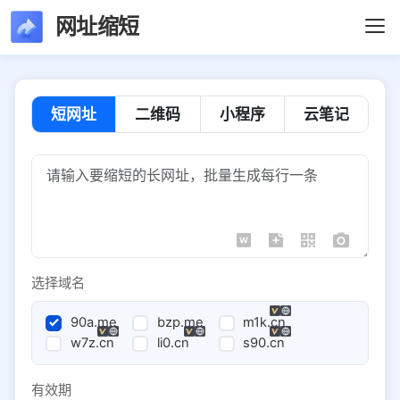
网址缩短
短网址
二维码
小程序
云笔记
选择域名
90a.me
bzp.me
m1k.cn
w7z.cn
li0.cn
s90.cn
有效期