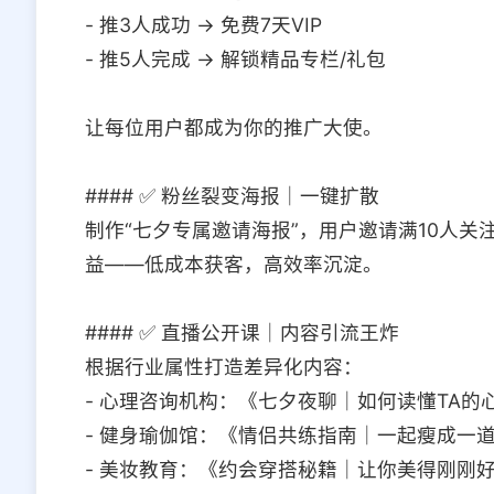
- 推3人成功 → 免费7天VIP
- 推5人完成 → 解锁精品专栏/礼包
让每位用户都成为你的推广大使。
#### ✅ 粉丝裂变海报｜一键扩散
制作“七夕专属邀请海报”，用户邀请满10人
益——低成本获客，高效率沉淀。
#### ✅ 直播公开课｜内容引流王炸
根据行业属性打造差异化内容：
- 心理咨询机构：《七夕夜聊｜如何读懂TA的
- 健身瑜伽馆：《情侣共练指南｜一起瘦成一
- 美妆教育：《约会穿搭秘籍｜让你美得刚刚