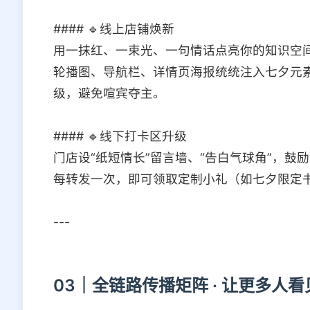
#### 🔹线上店铺焕新
用一抹红、一束光、一句情话点亮你的知识空
轮播图、导航栏、详情页海报统统注入七夕元
级，避免喧宾夺主。
#### 🔹线下打卡区升级
门店设“纸短情长”留言墙、“告白气球角”，鼓
每转发一次，即可领取定制小礼（如七夕限定
---
03｜全链路传播矩阵 · 让更多人看