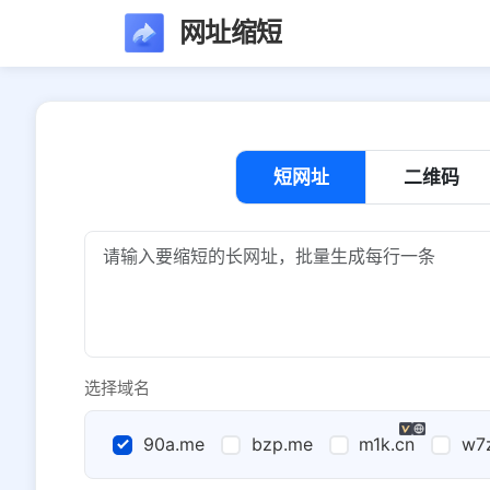
网址缩短
短网址
二维码
选择域名
90a.me
bzp.me
m1k.cn
w7