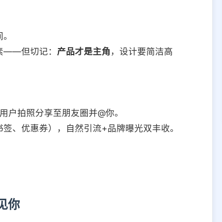
间。
素——但切记：
产品才是主角
，设计要简洁高
励用户拍照分享至朋友圈并@你。
书签、优惠券），自然引流+品牌曝光双丰收。
见你