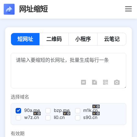
网址缩短
短网址
二维码
小程序
云笔记
选择域名
90a.me
bzp.me
m1k.cn
w7z.cn
li0.cn
s90.cn
有效期