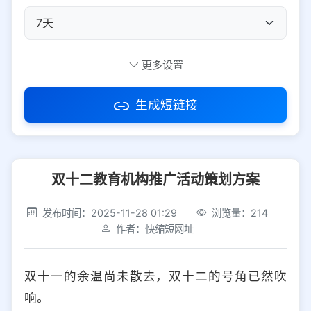
自定义短码
更多设置
生成短链接
访问密码
双十二教育机构推广活动策划方案
防红设置
推荐
发布时间：2025-11-28 01:29
浏览量：214
社交平台
电商平台
作者：快缩短网址
选择防红平台类型，避免链接被拦截
平台设置
双十一的余温尚未散去，双十二的号角已然吹
iOS
Android
PC
其他
响。