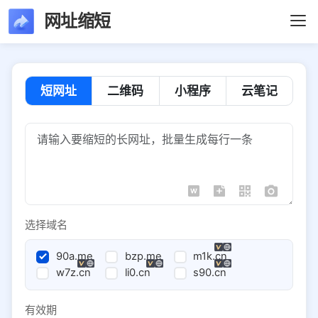
网址缩短
短网址
二维码
小程序
云笔记
选择域名
90a.me
bzp.me
m1k.cn
w7z.cn
li0.cn
s90.cn
有效期