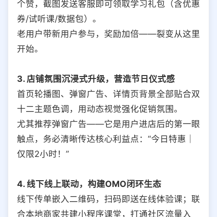
个赞，截图发送客服即可领取学习礼包（含优惠
券/试听课/数据包）。
老用户带新用户参与，奖励加倍——裂变从这里
开始。
3. 店铺氛围沉浸式升级，营造节日仪式感
首页轮播图、弹窗广告、详情页背景全部贴合双
十二主题色调，用动态视觉强化促销氛围。
尤其推荐弹窗广告——它是用户进店后的第一眼
触点，务必清晰传达核心利益点：“今日特惠｜
仅限2小时！”
4. 线下线上联动，构建OMO闭环生态
线下传单嵌入二维码，扫码即送在线体验课；联
合本地商家共建小程序课堂，打通社区流量入