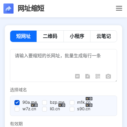
网址缩短
短网址
二维码
小程序
云笔记
选择域名
90a.me
bzp.me
m1k.cn
w7z.cn
li0.cn
s90.cn
有效期