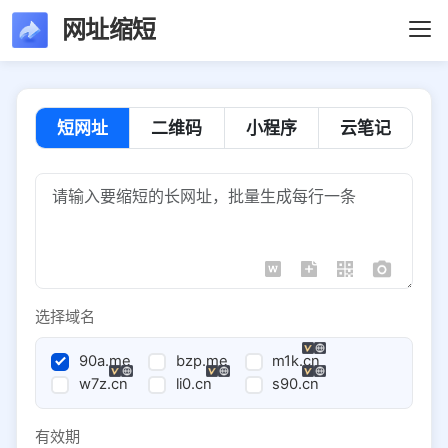
网址缩短
短网址
二维码
小程序
云笔记
选择域名
90a.me
bzp.me
m1k.cn
w7z.cn
li0.cn
s90.cn
有效期