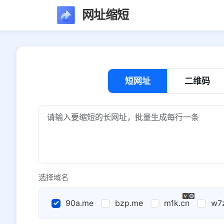
网址缩短
短网址
二维码
选择域名
90a.me
bzp.me
m1k.cn
w7