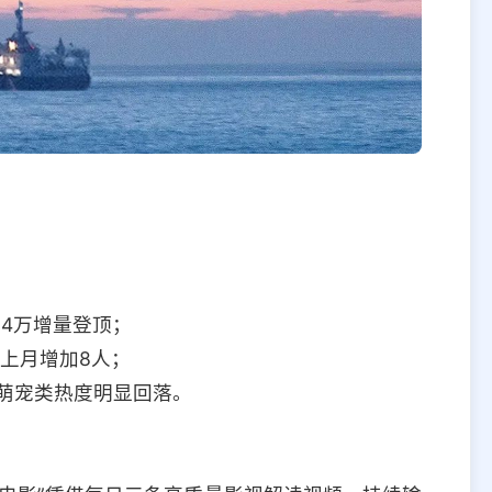
：
.94万增量登顶；
较上月增加8人；
而萌宠类热度明显回落。