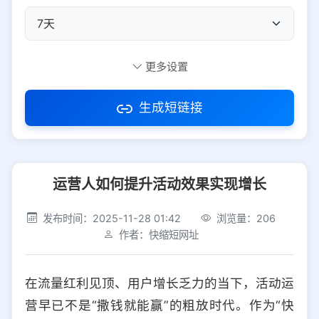
自定义短码
更多设置
生成短链接
访问密码
运营人如何提升活动效果实现增长
防红设置
推荐
发布时间：2025-11-28 01:42
浏览量：206
社交平台
电商平台
作者：快缩短网址
选择防红平台类型，避免链接被拦截
平台设置
在流量红利见顶、用户增长乏力的当下，活动运
iOS
Android
PC
其他
营早已不是“撒钱就能赢”的粗放时代。作为“快