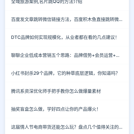
全域旅游案例,名片跳QQ的方法介绍
百度发文章跳转微信链接方法，百度积木鱼直接跳转微信
DTC品牌如何实现规模化，从业者都在看的几点建议！
聊聊企业低成本营销五个思路：品牌借势+会员运营+情感营销
小红书封杀29个品牌，它的种草底层逻辑，你知道吗？
腾讯系资深优化师手把手教你怎么做爆量素材
抽奖盲盒怎么做，学好四点让你的产品爆火！
这届情人节电商带货还能怎么玩？盘点几个值得关注的新趋势