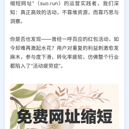
缩短网址”（suo.run）的运营实践者，我们深
选择允许访问的平台类型
知：真正高效的活动，不靠堆资源，而靠巧思与
洞察。
你是否也发现——曾经一呼百应的红包活动，如
今却难再激起水花？用户对重复的利益刺激愈发
麻木，参与度下滑，转化率疲软，仿佛整个行业
都陷入了“活动疲劳症”。