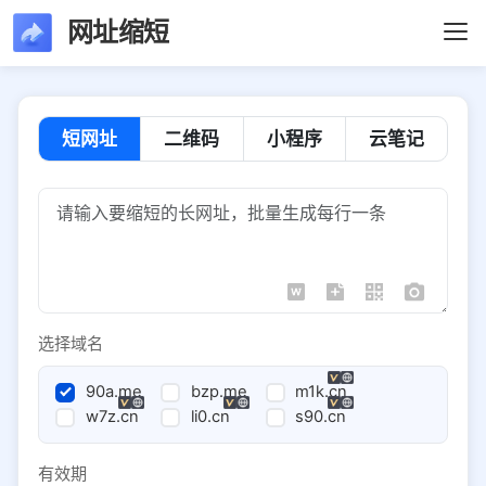
网址缩短
短网址
二维码
小程序
云笔记
选择域名
90a.me
bzp.me
m1k.cn
w7z.cn
li0.cn
s90.cn
有效期