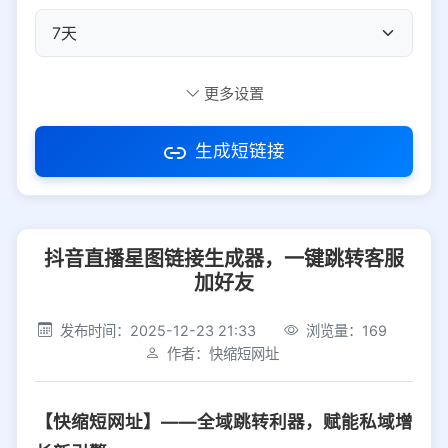
自定义短码
更多设置
生成短链接
访问密码
抖音直播星图链接生成器，一键跳转客服
防红设置
推荐
加好友
社交平台
电商平台
发布时间：2025-12-23 21:33
浏览量：169
作者：快缩短网址
选择防红平台类型，避免链接被拦截
平台设置
【快缩短网址】——全域跳转利器，赋能私域增
iOS
Android
PC
其他