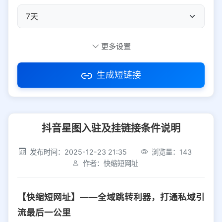
自定义短码
更多设置
生成短链接
访问密码
抖音星图入驻及挂链接条件说明
防红设置
推荐
发布时间：2025-12-23 21:35
浏览量：143
社交平台
电商平台
作者：快缩短网址
选择防红平台类型，避免链接被拦截
平台设置
【快缩短网址】——全域跳转利器，打通私域引
iOS
Android
PC
其他
流最后一公里