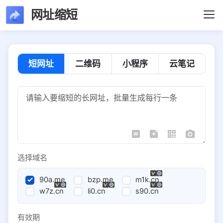
网址缩短
短网址
二维码
小程序
云笔记
选择域名
90a.me
bzp.me
m1k.cn
w7z.cn
li0.cn
s90.cn
有效期