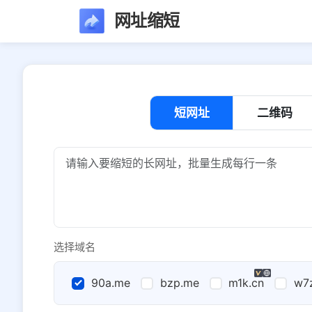
网址缩短
短网址
二维码
选择域名
90a.me
bzp.me
m1k.cn
w7