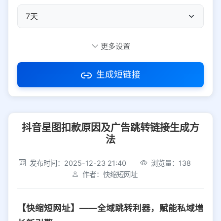
自定义短码
更多设置
生成短链接
访问密码
抖音星图扣款原因及广告跳转链接生成方
防红设置
推荐
法
社交平台
电商平台
发布时间：2025-12-23 21:40
浏览量：138
作者：快缩短网址
选择防红平台类型，避免链接被拦截
平台设置
【快缩短网址】——全域跳转利器，赋能私域增
iOS
Android
PC
其他