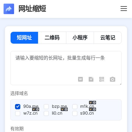
网址缩短
短网址
二维码
小程序
云笔记
选择域名
90a.me
bzp.me
m1k.cn
w7z.cn
li0.cn
s90.cn
有效期