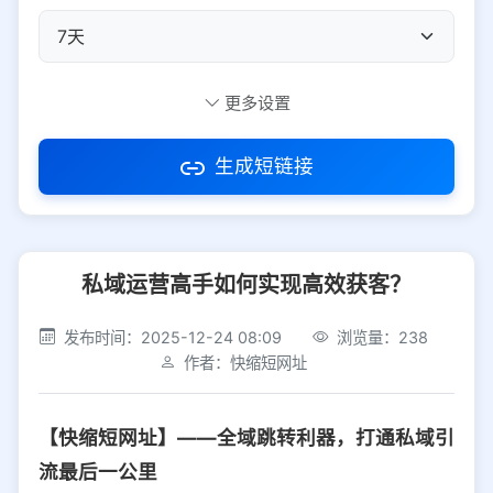
自定义短码
更多设置
生成短链接
访问密码
私域运营高手如何实现高效获客？
防红设置
推荐
发布时间：2025-12-24 08:09
浏览量：238
社交平台
电商平台
作者：快缩短网址
选择防红平台类型，避免链接被拦截
平台设置
【快缩短网址】——全域跳转利器，打通私域引
iOS
Android
PC
其他
流最后一公里