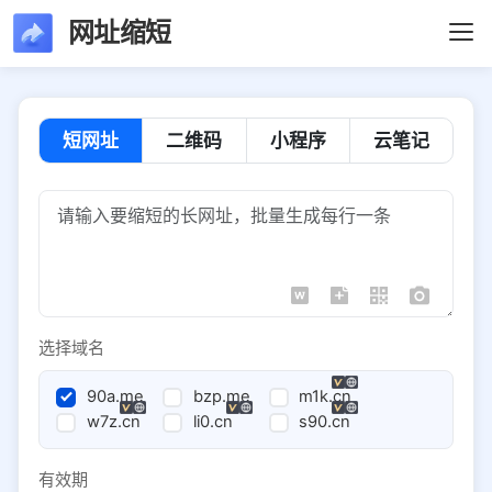
网址缩短
短网址
二维码
小程序
云笔记
选择域名
90a.me
bzp.me
m1k.cn
w7z.cn
li0.cn
s90.cn
有效期