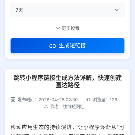
自定义短码
更多设置
生成短链接
访问密码
跳转小程序链接生成方法详解，快速创建
防红设置
推荐
直达路径
社交平台
电商平台
发布时间：2026-04-28 02:30
浏览量：126
作者：快缩短网址
选择防红平台类型，避免链接被拦截
平台设置
移动应用生态的持续演进，让小程序逐渐从"可
iOS
Android
PC
其他