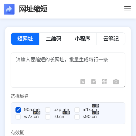
网址缩短
短网址
二维码
小程序
云笔记
选择域名
90a.me
bzp.me
m1k.cn
w7z.cn
li0.cn
s90.cn
有效期