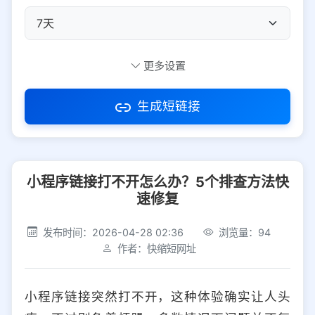
自定义短码
更多设置
生成短链接
访问密码
小程序链接打不开怎么办？5个排查方法快
防红设置
推荐
速修复
社交平台
电商平台
发布时间：2026-04-28 02:36
浏览量：94
作者：快缩短网址
选择防红平台类型，避免链接被拦截
平台设置
小程序链接突然打不开，这种体验确实让人头
iOS
Android
PC
其他