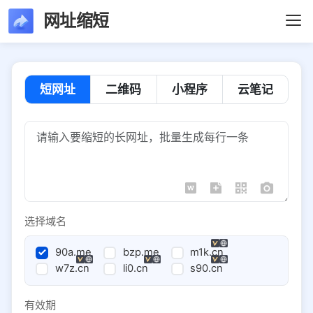
网址缩短
短网址
二维码
小程序
云笔记
选择域名
90a.me
bzp.me
m1k.cn
w7z.cn
li0.cn
s90.cn
有效期