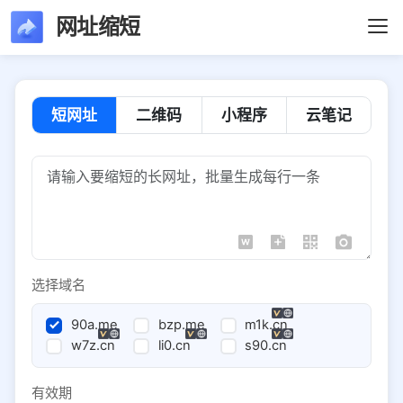
网址缩短
短网址
二维码
小程序
云笔记
选择域名
90a.me
bzp.me
m1k.cn
w7z.cn
li0.cn
s90.cn
有效期