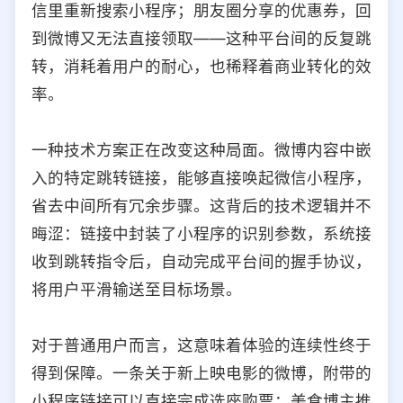
信里重新搜索小程序；朋友圈分享的优惠券，回
选择允许访问的平台类型
到微博又无法直接领取——这种平台间的反复跳
转，消耗着用户的耐心，也稀释着商业转化的效
率。
一种技术方案正在改变这种局面。微博内容中嵌
入的特定跳转链接，能够直接唤起微信小程序，
省去中间所有冗余步骤。这背后的技术逻辑并不
晦涩：链接中封装了小程序的识别参数，系统接
收到跳转指令后，自动完成平台间的握手协议，
将用户平滑输送至目标场景。
对于普通用户而言，这意味着体验的连续性终于
得到保障。一条关于新上映电影的微博，附带的
小程序链接可以直接完成选座购票；美食博主推