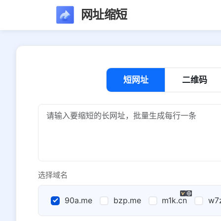
网址缩短
短网址
二维码
选择域名
90a.me
bzp.me
m1k.cn
w7