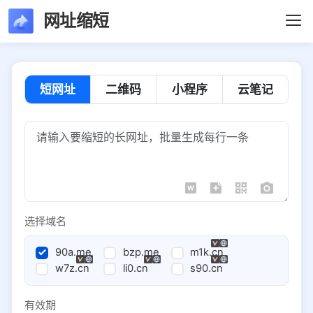
网址缩短
短网址
二维码
小程序
云笔记
选择域名
90a.me
bzp.me
m1k.cn
w7z.cn
li0.cn
s90.cn
有效期