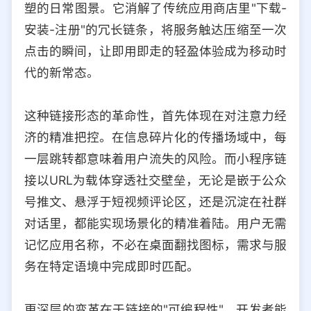
塑的日常图景。它消解了传统应用商店里"下载-
选择允许访问的平台类型
安装-注册"的冗长链条，将服务触达压缩至一次
点击的瞬间，让即用即走的轻盈体验成为移动时
代的新常态。
这种链接形态的革命性，首先体现在对注意力经
济的精准把控。在信息碎片化的传播场域中，每
一层跳转都意味着用户流失的风险。而小程序链
接以URL为载体穿透社交壁垒，无论是嵌于公众
号推文、悬浮于短视频评论区，还是沉淀在社群
对话里，都能实现场景化的精准着陆。用户无需
记忆应用名称，不必在桌面翻找图标，需求与服
务在特定语境中完成即时匹配。
更深层的变革在于链接的"可编程性"。开发者能