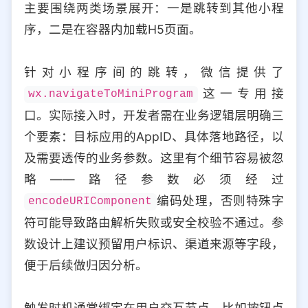
主要围绕两类场景展开：一是跳转到其他小程
选择允许访问的平台类型
序，二是在容器内加载H5页面。
针对小程序间的跳转，微信提供了
这一专用接
wx.navigateToMiniProgram
口。实际接入时，开发者需在业务逻辑层明确三
个要素：目标应用的AppID、具体落地路径，以
及需要透传的业务参数。这里有个细节容易被忽
略——路径参数必须经过
编码处理，否则特殊字
encodeURIComponent
符可能导致路由解析失败或安全校验不通过。参
数设计上建议预留用户标识、渠道来源等字段，
便于后续做归因分析。
触发时机通常绑定在用户交互节点，比如按钮点