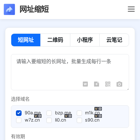
网址缩短
短网址
二维码
小程序
云笔记
选择域名
90a.me
bzp.me
m1k.cn
w7z.cn
li0.cn
s90.cn
有效期