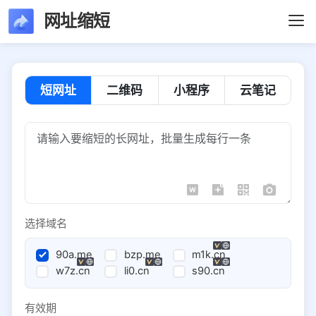
网址缩短
短网址
二维码
小程序
云笔记
选择域名
90a.me
bzp.me
m1k.cn
w7z.cn
li0.cn
s90.cn
有效期