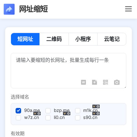
网址缩短
短网址
二维码
小程序
云笔记
选择域名
90a.me
bzp.me
m1k.cn
w7z.cn
li0.cn
s90.cn
有效期