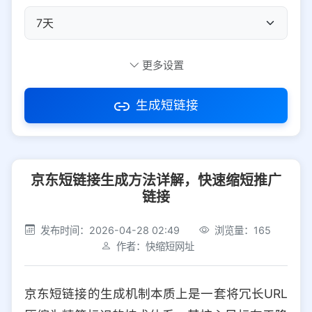
自定义短码
更多设置
生成短链接
访问密码
京东短链接生成方法详解，快速缩短推广
防红设置
推荐
链接
社交平台
电商平台
发布时间：2026-04-28 02:49
浏览量：165
作者：快缩短网址
选择防红平台类型，避免链接被拦截
平台设置
京东短链接的生成机制本质上是一套将冗长URL
iOS
Android
PC
其他