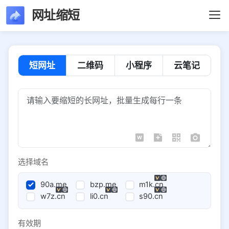
网址缩短
短网址
二维码
小程序
云笔记
选择域名
90a.me
bzp.me
m1k.cn
w7z.cn
li0.cn
s90.cn
有效期