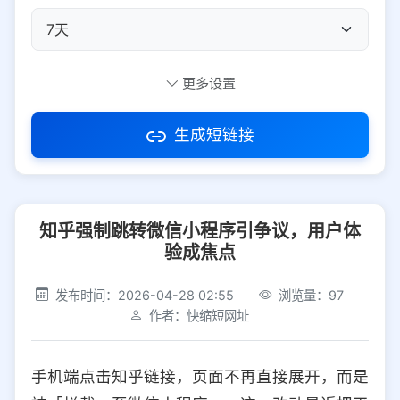
自定义短码
更多设置
生成短链接
访问密码
知乎强制跳转微信小程序引争议，用户体
防红设置
推荐
验成焦点
社交平台
电商平台
发布时间：2026-04-28 02:55
浏览量：97
作者：快缩短网址
选择防红平台类型，避免链接被拦截
平台设置
手机端点击知乎链接，页面不再直接展开，而是
iOS
Android
PC
其他